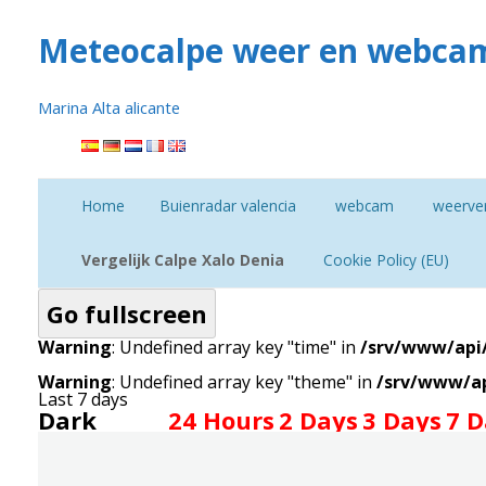
Meteocalpe weer en webcam
Marina Alta alicante
Ga
naar
de
inhoud
Home
Buienradar valencia
webcam
weerve
EU Hu
Vergelijk Calpe Xalo Denia
Cookie Policy (EU)
Go fullscreen
vergelijk jaar
temperatuur
Warning
: Undefined array key "time" in
/srv/www/api
Warning
: Undefined array key "theme" in
/srv/www/ap
Last 7 days
Dark
Light
24 Hours
2 Days
3 Days
7 D